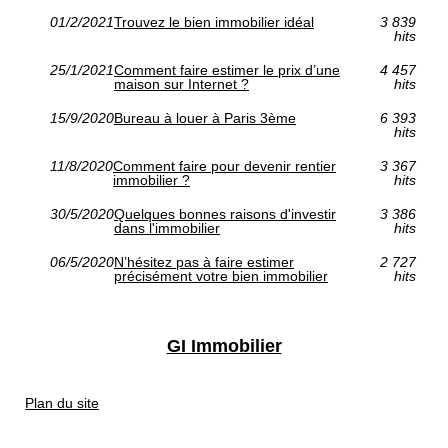
01/2/2021
Trouvez le bien immobilier idéal
3 839
hits
25/1/2021
Comment faire estimer le prix d’une
4 457
maison sur Internet ?
hits
15/9/2020
Bureau à louer à Paris 3ème
6 393
hits
11/8/2020
Comment faire pour devenir rentier
3 367
immobilier ?
hits
30/5/2020
Quelques bonnes raisons d'investir
3 386
dans l'immobilier
hits
06/5/2020
N’hésitez pas à faire estimer
2 727
précisément votre bien immobilier
hits
GI Immobilier
Plan du site