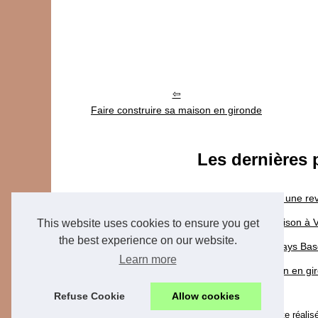
Faire construire sa maison en gironde
Les dernières 
29/6/2020
Nos conseils pour réussir une r
26/9/2015
Pourquoi acheter une maison à 
This website uses cookies to ensure you get
the best experience on our website.
31/8/2015
Que trouverez-vous au Pays Basqu
Learn more
02/4/2015
Faire construire sa maison en gi
Refuse Cookie
Allow cookies
© 2026
Gi-immo.com
|
Plan du site
|
Cookies Policy
|
Site réali