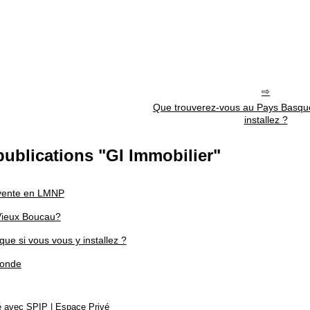
Que trouverez-vous au Pays Basque
installez ?
publications "GI Immobilier"
evente en LMNP
Vieux Boucau?
e si vous vous y installez ?
ronde
sé avec SPIP
|
Espace Privé