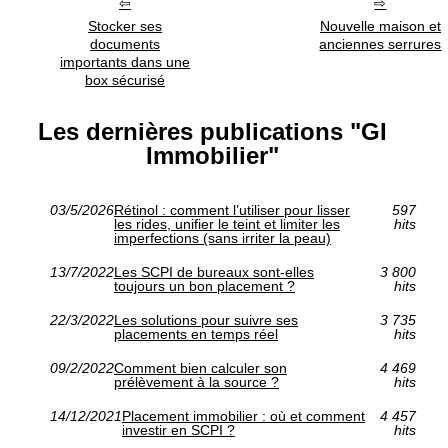
Stocker ses
Nouvelle maison et
documents
anciennes serrures
importants dans une
box sécurisé
Les dernières publications "GI
Immobilier"
03/5/2026
Rétinol : comment l’utiliser pour lisser
597
les rides, unifier le teint et limiter les
hits
imperfections (sans irriter la peau)
13/7/2022
Les SCPI de bureaux sont-elles
3 800
toujours un bon placement ?
hits
22/3/2022
Les solutions pour suivre ses
3 735
placements en temps réel
hits
09/2/2022
Comment bien calculer son
4 469
prélèvement à la source ?
hits
14/12/2021
Placement immobilier : où et comment
4 457
investir en SCPI ?
hits