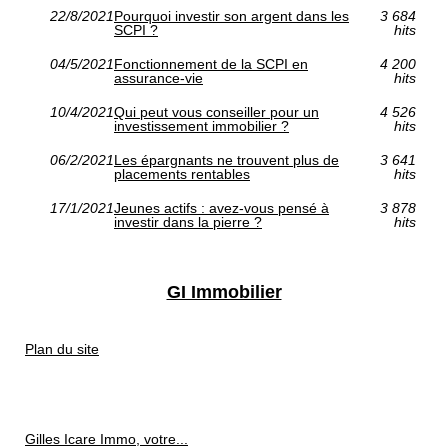
22/8/2021
Pourquoi investir son argent dans les
3 684
SCPI ?
hits
04/5/2021
Fonctionnement de la SCPI en
4 200
assurance-vie
hits
10/4/2021
Qui peut vous conseiller pour un
4 526
investissement immobilier ?
hits
06/2/2021
Les épargnants ne trouvent plus de
3 641
placements rentables
hits
17/1/2021
Jeunes actifs : avez-vous pensé à
3 878
investir dans la pierre ?
hits
GI Immobilier
Plan du site
Gilles Icare Immo, votre...