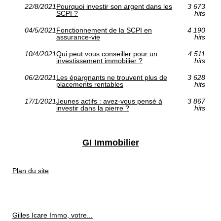
22/8/2021
Pourquoi investir son argent dans les
3 673
SCPI ?
hits
04/5/2021
Fonctionnement de la SCPI en
4 190
assurance-vie
hits
10/4/2021
Qui peut vous conseiller pour un
4 511
investissement immobilier ?
hits
06/2/2021
Les épargnants ne trouvent plus de
3 628
placements rentables
hits
17/1/2021
Jeunes actifs : avez-vous pensé à
3 867
investir dans la pierre ?
hits
GI Immobilier
Plan du site
Gilles Icare Immo, votre...