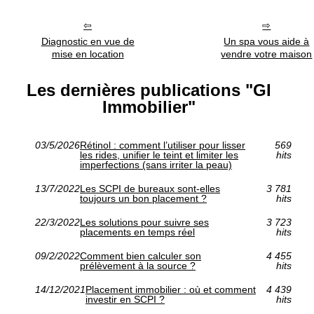
Diagnostic en vue de
Un spa vous aide à
mise en location
vendre votre maison
Les dernières publications "GI
Immobilier"
03/5/2026
Rétinol : comment l’utiliser pour lisser
569
les rides, unifier le teint et limiter les
hits
imperfections (sans irriter la peau)
13/7/2022
Les SCPI de bureaux sont-elles
3 781
toujours un bon placement ?
hits
22/3/2022
Les solutions pour suivre ses
3 723
placements en temps réel
hits
09/2/2022
Comment bien calculer son
4 455
prélèvement à la source ?
hits
14/12/2021
Placement immobilier : où et comment
4 439
investir en SCPI ?
hits