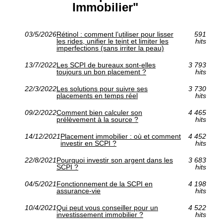
Immobilier"
03/5/2026
Rétinol : comment l’utiliser pour lisser
591
les rides, unifier le teint et limiter les
hits
imperfections (sans irriter la peau)
13/7/2022
Les SCPI de bureaux sont-elles
3 793
toujours un bon placement ?
hits
22/3/2022
Les solutions pour suivre ses
3 730
placements en temps réel
hits
09/2/2022
Comment bien calculer son
4 465
prélèvement à la source ?
hits
14/12/2021
Placement immobilier : où et comment
4 452
investir en SCPI ?
hits
22/8/2021
Pourquoi investir son argent dans les
3 683
SCPI ?
hits
04/5/2021
Fonctionnement de la SCPI en
4 198
assurance-vie
hits
10/4/2021
Qui peut vous conseiller pour un
4 522
investissement immobilier ?
hits