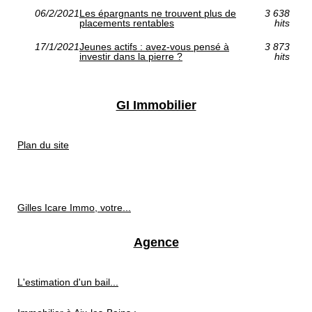
06/2/2021
Les épargnants ne trouvent plus de
3 638
placements rentables
hits
17/1/2021
Jeunes actifs : avez-vous pensé à
3 873
investir dans la pierre ?
hits
GI Immobilier
Plan du site
Gilles Icare Immo, votre...
Agence
L'estimation d'un bail...