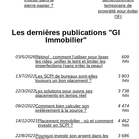
pierre-papier ?
temporaire de
propriété pour éviter
l’IFI
Les dernières publications "GI
Immobilier"
03/5/2026
Rétinol : comment l’utiliser pour lisser
609
les rides, unifier le teint et limiter les
hits
imperfections (sans irriter la peau)
13/7/2022
Les SCPI de bureaux sont-elles
3 803
toujours un bon placement ?
hits
22/3/2022
Les solutions pour suivre ses
3 738
placements en temps réel
hits
09/2/2022
Comment bien calculer son
4 474
prélèvement à la source ?
hits
14/12/2021
Placement immobilier : où et comment
4 462
investir en SCPI ?
hits
22/8/2021
Pourquoi investir son argent dans les
3 686