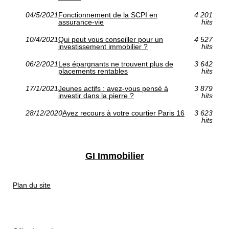
04/5/2021
Fonctionnement de la SCPI en
4 201
assurance-vie
hits
10/4/2021
Qui peut vous conseiller pour un
4 527
investissement immobilier ?
hits
06/2/2021
Les épargnants ne trouvent plus de
3 642
placements rentables
hits
17/1/2021
Jeunes actifs : avez-vous pensé à
3 879
investir dans la pierre ?
hits
28/12/2020
Ayez recours à votre courtier Paris 16
3 623
hits
GI Immobilier
Plan du site