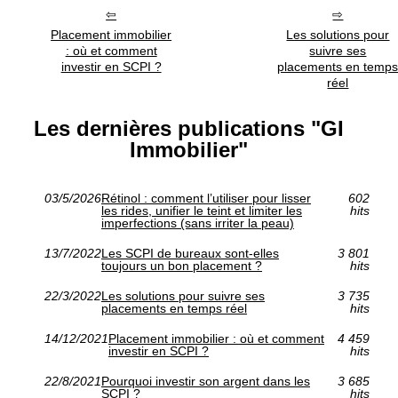
Placement immobilier
Les solutions pour
: où et comment
suivre ses
investir en SCPI ?
placements en temp
réel
Les dernières publications "GI
Immobilier"
03/5/2026
Rétinol : comment l’utiliser pour lisser
602
les rides, unifier le teint et limiter les
hits
imperfections (sans irriter la peau)
13/7/2022
Les SCPI de bureaux sont-elles
3 801
toujours un bon placement ?
hits
22/3/2022
Les solutions pour suivre ses
3 735
placements en temps réel
hits
14/12/2021
Placement immobilier : où et comment
4 459
investir en SCPI ?
hits
22/8/2021
Pourquoi investir son argent dans les
3 685
SCPI ?
hits