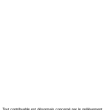
Tout contribuable est désormais concerné par le prélèvement