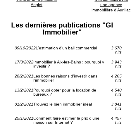
Anglet
une agence
immobilière d’Aurillac
Les dernières publications "GI
Immobilier"
09/10/2022
L'estimation d'un bail commercial
3 670
hits
17/3/2022
Immobilier à Aix-les-Bains : pourquoi y
3 943
investir ?
hits
28/2/2021
Les bonnes raisons d'investir dans
4 265
l'immobilier
hits
13/2/2021
Pourquoi opter pour la location de
4 540
bureaux ?
hits
01/2/2021
Trouvez le bien immobilier idéal
3 841
hits
25/1/2021
Comment faire estimer le prix d’une
4 457
maison sur Internet ?
hits